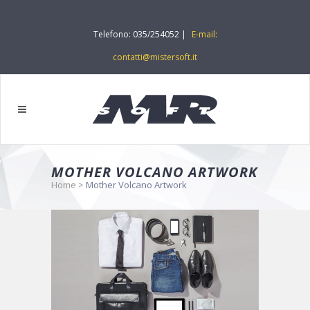
Telefono: 035/254052 |
E-mail:
contatti@mistersoft.it
MOTHER VOLCANO ARTWORK
Home
>
Mother Volcano Artwork